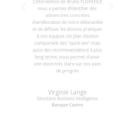
L’intervention de Bruno FLORENCE
Suivant
nous a permis d’identifier des
actions très concrètes
d’amélioration de notre délivrabilité
et de diffuser les bonnes pratiques
à nos équipes. Un plan d’action
comportant des "quick win" mais
aussi des recommandations à plus
long terme, nous permet d'avoir
une vision très claire sur nos axes
de progrès
Eric Pierre
Virginie Lange
Directeur Général
Néovadis - Zazapapillon
Directrice Business Intelligence
Banque Casino