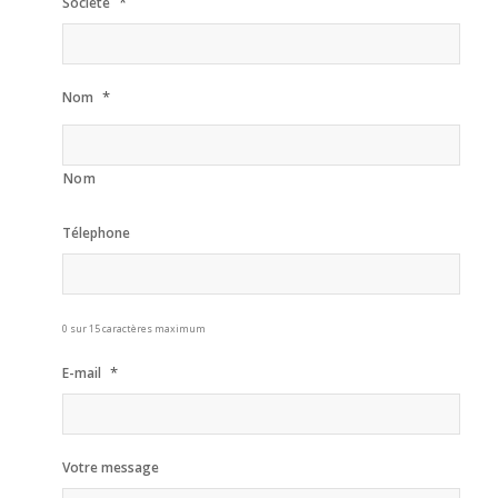
*
Société
*
Nom
Nom
Télephone
0 sur 15 caractères maximum
*
E-mail
Votre message