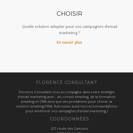
CHOISIR
Quelle solution adopter pour vos campagnes d‘email
marketing ?
En savoir plus
FLORENCE CONSULTANT
Florence Consultant vous accompagne dans votre stratégie
d’email marketing avec : du conseil emailing, de la formation
emailing et CRM ainsi que des prestations pour choisir sa
solution emailing/CRM. Retrouvez aussi nos recommandations
pour améliorer vos campagnes d’email marketing.)
COORDONNÉES
231 route des Camoins