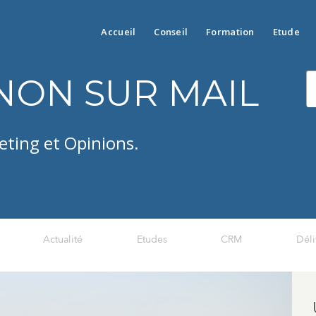
Accueil
Conseil
Formation
Etude
NON SUR MAIL
eting et Opinions.
Actualité
Etudes
CRM
Déli