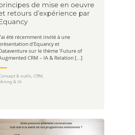
principes de mise en oeuvre
et retours d’expérience par
Equancy
J’ai été récemment invité à une
présentation d’Equancy et
Dataventure sur le thème ‘Future of
Augmented CRM – IA & Relation […]
Concept & outils
,
CRM
,
Mining & IA