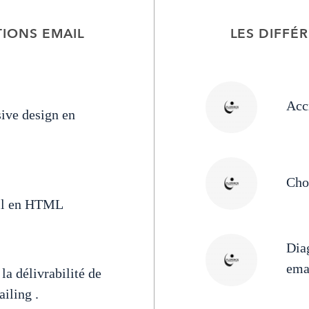
IONS EMAIL
LES DIFFÉ
Acc
ive design en
Choi
il en HTML
Diag
ema
la délivrabilité de
iling .