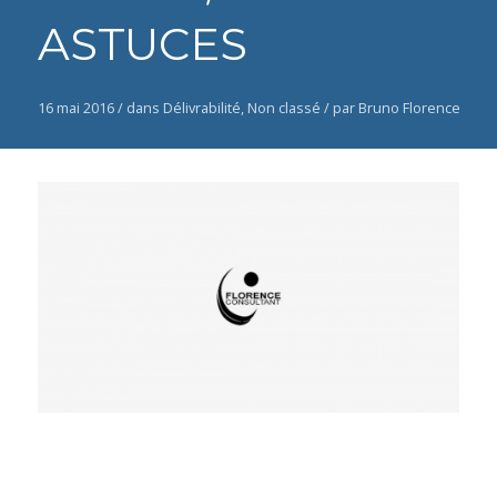
ASTUCES
16 mai 2016 /
dans
Délivrabilité
,
Non classé
/
par Bruno Florence