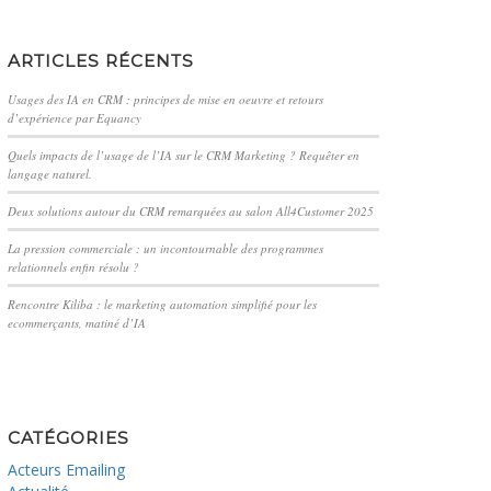
ARTICLES RÉCENTS
Usages des IA en CRM : principes de mise en oeuvre et retours
d’expérience par Equancy
Quels impacts de l’usage de l’IA sur le CRM Marketing ? Requêter en
langage naturel.
Deux solutions autour du CRM remarquées au salon All4Customer 2025
La pression commerciale : un incontournable des programmes
relationnels enfin résolu ?
Rencontre Kiliba : le marketing automation simplifié pour les
ecommerçants, matiné d’IA
CATÉGORIES
Acteurs Emailing