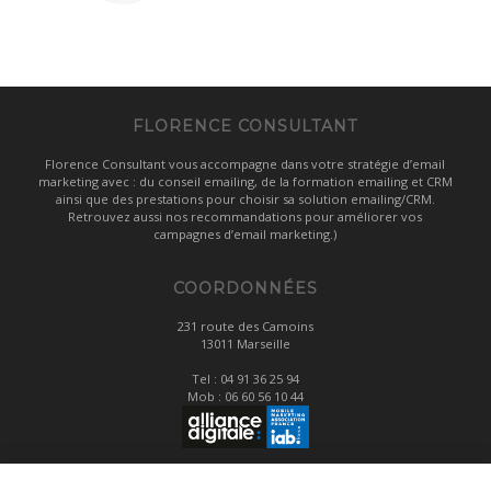
FLORENCE CONSULTANT
Florence Consultant vous accompagne dans votre stratégie d’email
marketing avec : du conseil emailing, de la formation emailing et CRM
ainsi que des prestations pour choisir sa solution emailing/CRM.
Retrouvez aussi nos recommandations pour améliorer vos
campagnes d’email marketing.)
COORDONNÉES
231 route des Camoins
13011 Marseille
Tel :
04 91 36 25 94
Mob :
06 60 56 10 44