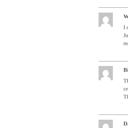
W
I 
Ju
re
B
Th
cr
T
D