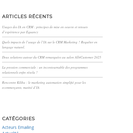
ARTICLES RÉCENTS
Usages des IA en CRM : principes de mise en oeuvre et retours
d’expérience par Equancy
Quels impacts de l’usage de l’IA sur le CRM Marketing ? Requêter en
langage naturel.
Deux solutions autour du CRM remarquées au salon All4Customer 2025
La pression commerciale : un incontournable des programmes
relationnels enfin résolu ?
Rencontre Kiliba : le marketing automation simplifié pour les
ecommerçants, matiné d’IA
CATÉGORIES
Acteurs Emailing