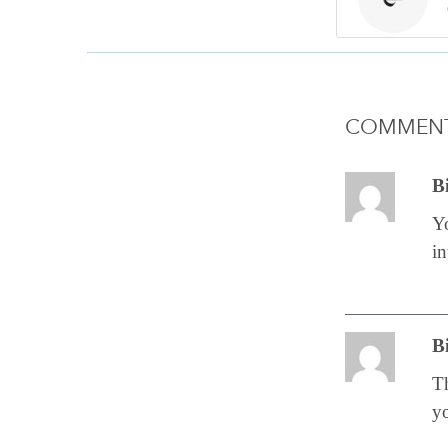
COMMENTA
B
Y
in
B
Th
y