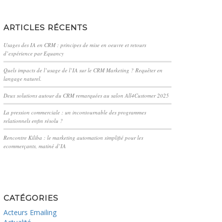
ARTICLES RÉCENTS
Usages des IA en CRM : principes de mise en oeuvre et retours
d’expérience par Equancy
Quels impacts de l’usage de l’IA sur le CRM Marketing ? Requêter en
langage naturel.
Deux solutions autour du CRM remarquées au salon All4Customer 2025
La pression commerciale : un incontournable des programmes
relationnels enfin résolu ?
Rencontre Kiliba : le marketing automation simplifié pour les
ecommerçants, matiné d’IA
CATÉGORIES
Acteurs Emailing