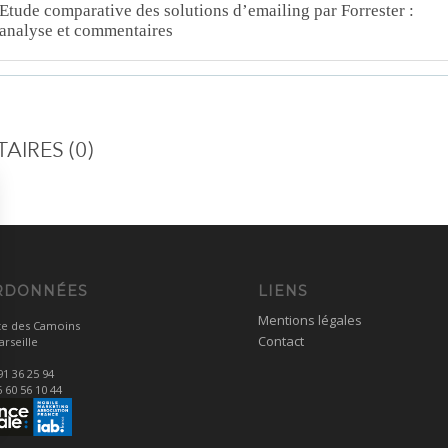
Etude comparative des solutions d’emailing par Forrester :
analyse et commentaires
IRES (0)
RDONNÉES
LIENS
Mentions légales
te des Camoins
Contact
rseille
91 36 25 94
6 60 56 10 44
ns