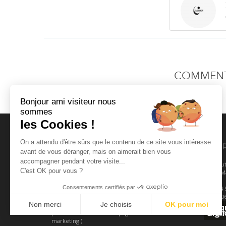
COMMENTA
Bonjour ami visiteur nous
sommes
les Cookies !
On a attendu d'être sûrs que le contenu de ce site vous intéresse
FLORENCE CONSULTANT
COO
avant de vous déranger, mais on aimerait bien vous
accompagner pendant votre visite...
Florence Consultant vous accompagne
231 rou
C'est OK pour vous ?
dans votre stratégie d’email marketing
13011 Ma
avec : du conseil emailing, de la formation
Consentements certifiés par
emailing et CRM ainsi que des prestations
Tel :
04 
pour choisir sa solution emailing/CRM.
Mob :
0
Non merci
Je choisis
OK pour moi
Retrouvez aussi nos recommandations
pour améliorer vos campagnes d’email
Plateforme de Gestion du Consentement : Personnalisez vos Optio
marketing.)
Axeptio consent