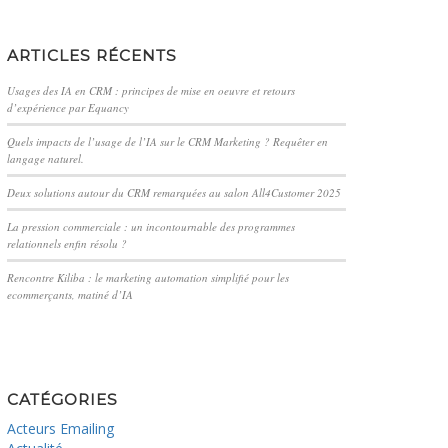
ARTICLES RÉCENTS
Usages des IA en CRM : principes de mise en oeuvre et retours
d’expérience par Equancy
Quels impacts de l’usage de l’IA sur le CRM Marketing ? Requêter en
langage naturel.
Deux solutions autour du CRM remarquées au salon All4Customer 2025
La pression commerciale : un incontournable des programmes
relationnels enfin résolu ?
Rencontre Kiliba : le marketing automation simplifié pour les
ecommerçants, matiné d’IA
CATÉGORIES
Acteurs Emailing