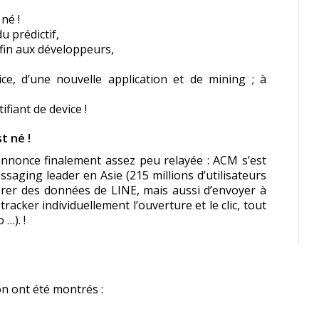
né !
u prédictif,
fin aux développeurs,
e, d’une nouvelle application et de mining ; à
fiant de device !
t né !
annonce finalement assez peu relayée : ACM s’est
ssaging leader en Asie (215 millions d’utilisateurs
érer des données de LINE, mais aussi d’envoyer à
acker individuellement l’ouverture et le clic, tout
…). !
on ont été montrés :