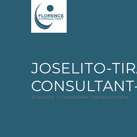
JOSELITO-TI
CONSULTANT
/
/
23 août 2016
0 Commentaires
par
Bruno Florence