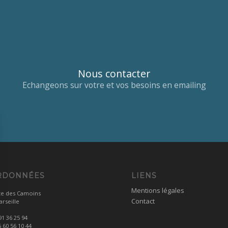
Nous contacter
Echangeons sur votre et vos besoins en emailing
RDONNÉES
LIENS
Mentions légales
te des Camoins
Contact
rseille
91 36 25 94
6 60 56 10 44