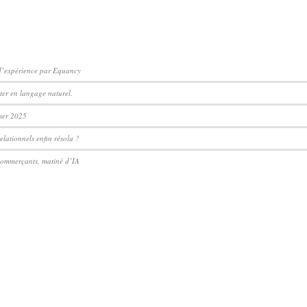
 d’expérience par Equancy
ter en langage naturel.
mer 2025
lationnels enfin résolu ?
ecommerçants, matiné d’IA