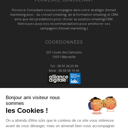
FLORENCE CONSULTANT
Florence Consultant vous accompagne dans votre stratégie d’email
marketing avec : du conseil emailing, de la formation emailing et CRM
ainsi que des prestations pour choisir sa solution emailing/CRM.
Retrouvez aussi nos recommandations pour améliorer vos
campagnes d’email marketing.)
COORDONNÉES
231 route des Camoins
13011 Marseille
Tel :
04 91 36 25 94
Mob :
06 60 56 10 44
LIENS
Bonjour ami visiteur nous
sommes
Mentions légales
les Cookies !
Contact
On a attendu d'être sûrs que le contenu de ce site vous intéresse
avant de vous déranger, mais on aimerait bien vous accompagner