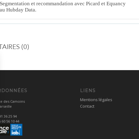
Segmentation et recommandation avec Picard et Equancy
au Hubday Data.
IRES (0)
RDONNÉES
LIENS
Mentions légales
te des Camoins
Contact
rseille
91 36 25 94
6 60 56 10 44
ns