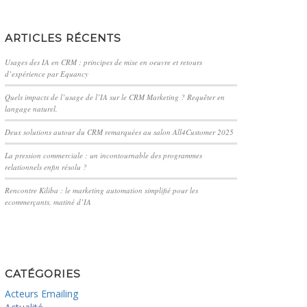
ARTICLES RÉCENTS
Usages des IA en CRM : principes de mise en oeuvre et retours
d’expérience par Equancy
Quels impacts de l’usage de l’IA sur le CRM Marketing ? Requêter en
langage naturel.
Deux solutions autour du CRM remarquées au salon All4Customer 2025
La pression commerciale : un incontournable des programmes
relationnels enfin résolu ?
Rencontre Kiliba : le marketing automation simplifié pour les
ecommerçants, matiné d’IA
CATÉGORIES
Acteurs Emailing