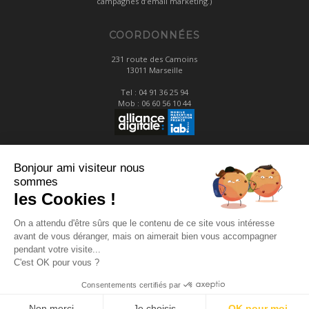
campagnes d’email marketing.)
COORDONNÉES
231 route des Camoins
13011 Marseille
Tel :
04 91 36 25 94
Mob :
06 60 56 10 44
LIENS
Bonjour ami visiteur nous
sommes
Mentions légales
les Cookies !
Contact
On a attendu d'être sûrs que le contenu de ce site vous intéresse
avant de vous déranger, mais on aimerait bien vous accompagner
NOUS SUIVRE
pendant votre visite...
C'est OK pour vous ?
Consentements certifiés par
Non merci
Je choisis
OK pour moi