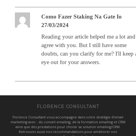
Como Fazer Staking Na Gate Io
27/03/2024
Reading your article helped me a lot and
agree with you. But I still have some
doubts, can you clarify for me? I'll keep
eye out for your answers.
FLORENCE CONSULTANT
Florence Consultant vous accompagne dans votre stratégie d’email
marketing avec : du conseil emailing, de la formation emailing et CRM
ainsi que des prestations pour choisir sa solution emailing/CRM.
Retrouvez aussi nos recommandations pour améliorer vos