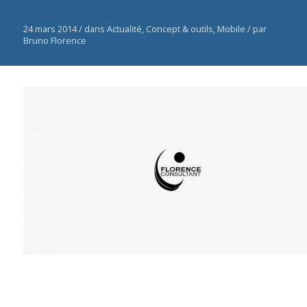
24 mars 2014 /
dans
Actualité
,
Concept & outils
,
Mobile
/
par
Bruno Florence