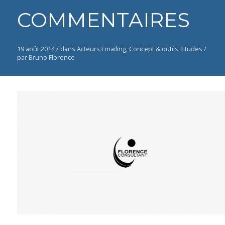
COMMENTAIRES
19 août 2014 /
dans
Acteurs Emailing
,
Concept & outils
,
Etudes
/
par Bruno Florence